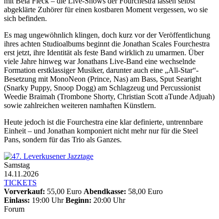
mit Béla Fleck – die Live-Shows der Fourchestra lassen selbst
abgeklärte Zuhörer für einen kostbaren Moment vergessen, wo sie
sich befinden.
Es mag ungewöhnlich klingen, doch kurz vor der Veröffentlichung
ihres achten Studioalbums beginnt die Jonathan Scales Fourchestra
erst jetzt, ihre Identität als feste Band wirklich zu umarmen. Über
viele Jahre hinweg war Jonathans Live-Band eine wechselnde
Formation erstklassiger Musiker, darunter auch eine „All-Star“-
Besetzung mit MonoNeon (Prince, Nas) am Bass, Sput Searight
(Snarky Puppy, Snoop Dogg) am Schlagzeug und Percussionist
Weedie Braimah (Trombone Shorty, Christian Scott aTunde Adjuah)
sowie zahlreichen weiteren namhaften Künstlern.
Heute jedoch ist die Fourchestra eine klar definierte, untrennbare
Einheit – und Jonathan komponiert nicht mehr nur für die Steel
Pans, sondern für das Trio als Ganzes.
Samstag
14.11.2026
TICKETS
Vorverkauf:
55,00 Euro
Abendkasse:
58,00 Euro
Einlass:
19:00 Uhr
Beginn:
20:00 Uhr
Forum