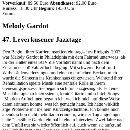
Vorverkauf:
89,50 Euro
Abendkasse:
92,00 Euro
Einlass:
18:30 Uhr
Beginn:
19:30 Uhr
Forum
Melody Gardot
47. Leverkusener Jazztage
Den Beginn ihrer Karriere markiert ein tragisches Ereignis. 2003
war Melody Gardot in Philadelphia mit dem Fahrrad unterwegs, als
ihr der Halter eines SUV die Vorfahrt nahm und nach dem
Zusammenstoß Fahrerflucht beging. Mit schweren Kopf- und
Wirbelsäulenverletzungen und einen mehrfachen Beckenbruch
wurde die Sängerin ins Krankenhaus eingewiesen. Während ihrer
Rehabilitation spielte Musik eine zentrale Rolle in ihrem
Genesungsprozess. Sie begann sich für Jazzgesang als Teil einer
Musiktherapie zu interessieren, lernte Gitarre und schrieb Songs.
„Mit dem Aufnehmen begann ich, weil ich mich auf diese Weise
daran erinnern konnte, was ich gemacht hatte. Ich hatte wirklich
arge Probleme mit meinem Kurzzeitgedächtnis. Ich konnte mich
abends schon nicht mehr daran erinnern, wie der Tag angefangen
hatte.“, erzählte Gardot einmal in einem Interview. Zwei Jahre nach
dem Unfall trat sie wieder öffentlich auf, auch wenn sie aufgrund