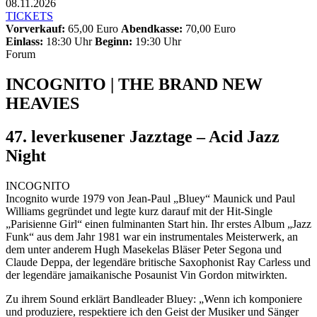
08.11.2026
TICKETS
Vorverkauf:
65,00 Euro
Abendkasse:
70,00 Euro
Einlass:
18:30 Uhr
Beginn:
19:30 Uhr
Forum
INCOGNITO | THE BRAND NEW
HEAVIES
47. leverkusener Jazztage – Acid Jazz
Night
INCOGNITO
Incognito wurde 1979 von Jean-Paul „Bluey“ Maunick und Paul
Williams gegründet und legte kurz darauf mit der Hit-Single
„Parisienne Girl“ einen fulminanten Start hin. Ihr erstes Album „Jazz
Funk“ aus dem Jahr 1981 war ein instrumentales Meisterwerk, an
dem unter anderem Hugh Masekelas Bläser Peter Segona und
Claude Deppa, der legendäre britische Saxophonist Ray Carless und
der legendäre jamaikanische Posaunist Vin Gordon mitwirkten.
Zu ihrem Sound erklärt Bandleader Bluey: „Wenn ich komponiere
und produziere, respektiere ich den Geist der Musiker und Sänger