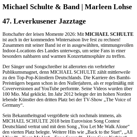
Michael Schulte & Band | Marleen Lohse
47. Leverkusener Jazztage
Botschafter der leisen Momente 2026: Mit
MICHAEL SCHULTE
ist auch in der kommenden Wintersaison live fest zu rechnen!
Zusammen mit seiner Band ist er in ausgewählten, stimmungsvollen
Indoor-Locations des Landes unterwegs, um seine Fans in einer
besonders nahbaren und warmen Konzertatmosphäre zu treffen.
Der Sänger und Songschreiber ist allerorten ein verbriefter
Publikumsmagnet, denn MICHAEL SCHULTE zählt mittlerweile
zu den Top-Pop-Künstlern Deutschlands. Die Karriere des Bambi-
Preisträgers begann schon in den Nullerjahren, als er regelmäßig mit
Coverversionen auf YouTube performte. Seine Videos wurden über
100 Mio. Mal geklickt. Im Jahr 2012 belegte der im hohen Norden
lebende Künstler den dritten Platz bei der TV-Show „The Voice of
Germany“.
Sein Bekanntheitsgrad vergrößerte sich nochmals immens, als
MICHAEL SCHULTE 2018 beim Eurovision Song Contest
Deutschland vertrat und mit dem Song „You Let Me Walk Alone“
den vierten Platz belegte. Weitere Hits wie „Back to the Start“, „All