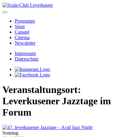
Skip
to
content
Programm
Shop
Canapé
Cinema
Newsletter
Impressum
Datenschutz
Veranstaltungsort:
Leverkusener Jazztage im
Forum
Sonntag