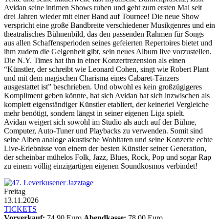
Avidan seine intimen Shows ruhen und geht zum ersten Mal seit
drei Jahren wieder mit einer Band auf Tournee! Die neue Show
verspricht eine große Bandbreite verschiedener Musikgenres und ein
theatralisches Bühnenbild, das den passenden Rahmen für Songs
aus allen Schaffensperioden seines gefeierten Repertoires bietet und
ihm zudem die Gelgenheit gibt, sein neues Album live vorzustellen.
Die N.Y. Times hat ihn in einer Konzertrezension als einen
“Künstler, der schreibt wie Leonard Cohen, singt wie Robert Plant
und mit dem magischen Charisma eines Cabaret-Tänzers
ausgestattet ist” beschrieben. Und obwohl es kein großzügigeres
Kompliment geben könnte, hat sich Avidan hat sich inzwischen als
komplett eigenständiger Künstler etabliert, der keinerlei Vergleiche
mehr benötigt, sondern längst in seiner eigenen Liga spielt.
Avidan weigert sich sowohl im Studio als auch auf der Bühne,
Computer, Auto-Tuner und Playbacks zu verwenden. Somit sind
seine Alben analoge akustische Wohltaten und seine Konzerte echte
Live-Erlebnisse von einem der besten Künstler seiner Generation,
der scheinbar mühelos Folk, Jazz, Blues, Rock, Pop und sogar Rap
zu einem völlig einzigartigen eigenen Soundkosmos verbindet!
Freitag
13.11.2026
TICKETS
Vorverkauf:
74,90 Euro
Abendkasse:
78,00 Euro