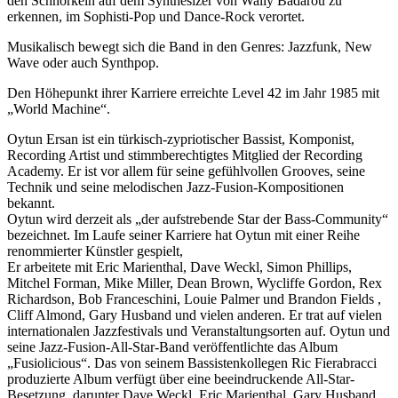
den Schnörkeln auf dem Synthesizer von Wally Badarou zu
erkennen, im Sophisti-Pop und Dance-Rock verortet.
Musikalisch bewegt sich die Band in den Genres: Jazzfunk, New
Wave oder auch Synthpop.
Den Höhepunkt ihrer Karriere erreichte Level 42 im Jahr 1985 mit
„World Machine“.
Oytun Ersan ist ein türkisch-zypriotischer Bassist, Komponist,
Recording Artist und stimmberechtigtes Mitglied der Recording
Academy. Er ist vor allem für seine gefühlvollen Grooves, seine
Technik und seine melodischen Jazz-Fusion-Kompositionen
bekannt.
Oytun wird derzeit als „der aufstrebende Star der Bass-Community“
bezeichnet. Im Laufe seiner Karriere hat Oytun mit einer Reihe
renommierter Künstler gespielt,
Er arbeitete mit Eric Marienthal, Dave Weckl, Simon Phillips,
Mitchel Forman, Mike Miller, Dean Brown, Wycliffe Gordon, Rex
Richardson, Bob Franceschini, Louie Palmer und Brandon Fields ,
Cliff Almond, Gary Husband und vielen anderen. Er trat auf vielen
internationalen Jazzfestivals und Veranstaltungsorten auf. Oytun und
seine Jazz-Fusion-All-Star-Band veröffentlichte das Album
„Fusiolicious“. Das von seinem Bassistenkollegen Ric Fierabracci
produzierte Album verfügt über eine beeindruckende All-Star-
Besetzung, darunter Dave Weckl, Eric Marienthal, Gary Husband,