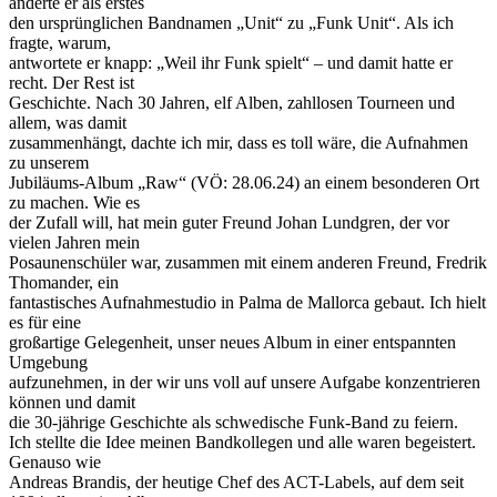
änderte er als erstes
den ursprünglichen Bandnamen „Unit“ zu „Funk Unit“. Als ich
fragte, warum,
antwortete er knapp: „Weil ihr Funk spielt“ – und damit hatte er
recht. Der Rest ist
Geschichte. Nach 30 Jahren, elf Alben, zahllosen Tourneen und
allem, was damit
zusammenhängt, dachte ich mir, dass es toll wäre, die Aufnahmen
zu unserem
Jubiläums-Album „Raw“ (VÖ: 28.06.24) an einem besonderen Ort
zu machen. Wie es
der Zufall will, hat mein guter Freund Johan Lundgren, der vor
vielen Jahren mein
Posaunenschüler war, zusammen mit einem anderen Freund, Fredrik
Thomander, ein
fantastisches Aufnahmestudio in Palma de Mallorca gebaut. Ich hielt
es für eine
großartige Gelegenheit, unser neues Album in einer entspannten
Umgebung
aufzunehmen, in der wir uns voll auf unsere Aufgabe konzentrieren
können und damit
die 30-jährige Geschichte als schwedische Funk-Band zu feiern.
Ich stellte die Idee meinen Bandkollegen und alle waren begeistert.
Genauso wie
Andreas Brandis, der heutige Chef des ACT-Labels, auf dem seit