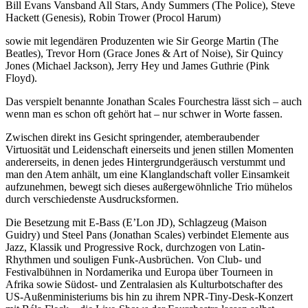
Bill Evans Vansband All Stars, Andy Summers (The Police), Steve
Hackett (Genesis), Robin Trower (Procol Harum)
sowie mit legendären Produzenten wie Sir George Martin (The
Beatles), Trevor Horn (Grace Jones & Art of Noise), Sir Quincy
Jones (Michael Jackson), Jerry Hey und James Guthrie (Pink
Floyd).
Das verspielt benannte Jonathan Scales Fourchestra lässt sich – auch
wenn man es schon oft gehört hat – nur schwer in Worte fassen.
Zwischen direkt ins Gesicht springender, atemberaubender
Virtuosität und Leidenschaft einerseits und jenen stillen Momenten
andererseits, in denen jedes Hintergrundgeräusch verstummt und
man den Atem anhält, um eine Klanglandschaft voller Einsamkeit
aufzunehmen, bewegt sich dieses außergewöhnliche Trio mühelos
durch verschiedenste Ausdrucksformen.
Die Besetzung mit E-Bass (E’Lon JD), Schlagzeug (Maison
Guidry) und Steel Pans (Jonathan Scales) verbindet Elemente aus
Jazz, Klassik und Progressive Rock, durchzogen von Latin-
Rhythmen und souligen Funk-Ausbrüchen. Von Club- und
Festivalbühnen in Nordamerika und Europa über Tourneen in
Afrika sowie Südost- und Zentralasien als Kulturbotschafter des
US-Außenministeriums bis hin zu ihrem NPR-Tiny-Desk-Konzert