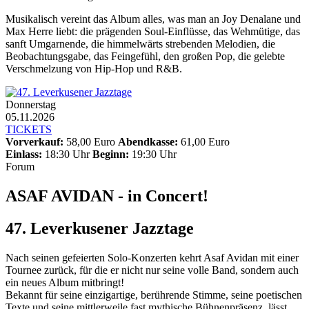
Musikalisch vereint das Album alles, was man an Joy Denalane und
Max Herre liebt: die prägenden Soul-Einflüsse, das Wehmütige, das
sanft Umgarnende, die himmelwärts strebenden Melodien, die
Beobachtungsgabe, das Feingefühl, den großen Pop, die gelebte
Verschmelzung von Hip-Hop und R&B.
Donnerstag
05.11.2026
TICKETS
Vorverkauf:
58,00 Euro
Abendkasse:
61,00 Euro
Einlass:
18:30 Uhr
Beginn:
19:30 Uhr
Forum
ASAF AVIDAN - in Concert!
47. Leverkusener Jazztage
Nach seinen gefeierten Solo-Konzerten kehrt Asaf Avidan mit einer
Tournee zurück, für die er nicht nur seine volle Band, sondern auch
ein neues Album mitbringt!
Bekannt für seine einzigartige, berührende Stimme, seine poetischen
Texte und seine mittlerweile fast mythische Bühnenpräsenz, lässt