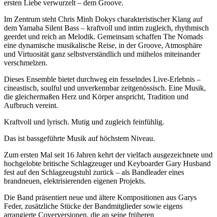
ersten Liebe verwurzelt – dem Groove.
Im Zentrum steht Chris Minh Dokys charakteristischer Klang auf
dem Yamaha Silent Bass – kraftvoll und intim zugleich, rhythmisch
geerdet und reich an Melodik. Gemeinsam schaffen The Nomads
eine dynamische musikalische Reise, in der Groove, Atmosphäre
und Virtuosität ganz selbstverständlich und mühelos miteinander
verschmelzen.
Dieses Ensemble bietet durchweg ein fesselndes Live-Erlebnis –
cineastisch, soulful und unverkennbar zeitgenössisch. Eine Musik,
die gleichermaßen Herz und Körper anspricht, Tradition und
Aufbruch vereint.
Kraftvoll und lyrisch. Mutig und zugleich feinfühlig.
Das ist bassgeführte Musik auf höchstem Niveau.
Zum ersten Mal seit 16 Jahren kehrt der vielfach ausgezeichnete und
hochgelobte britische Schlagzeuger und Keyboarder Gary Husband
fest auf den Schlagzeugstuhl zurück – als Bandleader eines
brandneuen, elektrisierenden eigenen Projekts.
Die Band präsentiert neue und ältere Kompositionen aus Garys
Feder, zusätzliche Stücke der Bandmitglieder sowie eigens
arrangierte Coverversionen, die an seine früheren