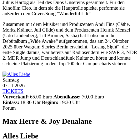
Julius Hartog als Teil des Duos Unsereins gesammelt. Für den
Kinofilm Cleo, in dem sie die Hauptrolle spielte, performte sie
außerdem den Cover-Song “Wonderful Life“.
Zusammen mit dem Musiker und Produzenten Andi Fins (Cäthe,
Moritz Krämer, Juli Gilde) und dem Produzenten Henrik Menzel
(Udo Lindenberg, Till Brönner, Sasha) hat Lohse nun ihr
Debütalbum „Wide Awake“ aufgenommen, das am 24. Oktober
2025 über Wagram Stories Berlin erscheint. “Losing Sight“, die
erste Single daraus, war bereits auf Radiosendern wie SWR 3, NDR
2, MDR Jump und Deutschlandfunk Kultur zu hören und konnte
sich eine Platzierung in den Top 100 der Campuscharts sichern.
Samstag
07.11.2026
TICKETS
Vorverkauf:
65,00 Euro
Abendkasse:
70,00 Euro
Einlass:
18:30 Uhr
Beginn:
19:30 Uhr
Forum
Max Herre & Joy Denalane
Alles Liebe