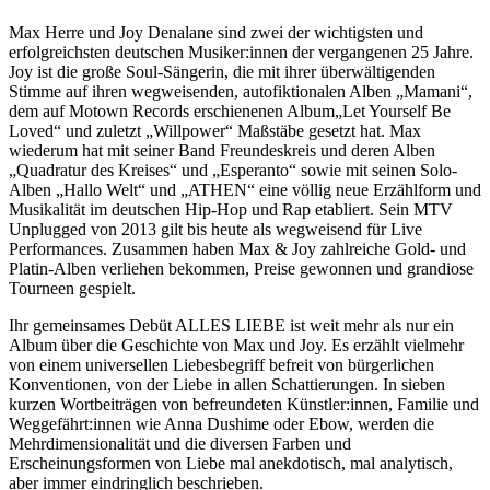
Max Herre und Joy Denalane sind zwei der wichtigsten und
erfolgreichsten deutschen Musiker:innen der vergangenen 25 Jahre.
Joy ist die große Soul-Sängerin, die mit ihrer überwältigenden
Stimme auf ihren wegweisenden, autofiktionalen Alben „Mamani“,
dem auf Motown Records erschienenen Album„Let Yourself Be
Loved“ und zuletzt „Willpower“ Maßstäbe gesetzt hat. Max
wiederum hat mit seiner Band Freundeskreis und deren Alben
„Quadratur des Kreises“ und „Esperanto“ sowie mit seinen Solo-
Alben „Hallo Welt“ und „ATHEN“ eine völlig neue Erzählform und
Musikalität im deutschen Hip-Hop und Rap etabliert. Sein MTV
Unplugged von 2013 gilt bis heute als wegweisend für Live
Performances. Zusammen haben Max & Joy zahlreiche Gold- und
Platin-Alben verliehen bekommen, Preise gewonnen und grandiose
Tourneen gespielt.
Ihr gemeinsames Debüt ALLES LIEBE ist weit mehr als nur ein
Album über die Geschichte von Max und Joy. Es erzählt vielmehr
von einem universellen Liebesbegriff befreit von bürgerlichen
Konventionen, von der Liebe in allen Schattierungen. In sieben
kurzen Wortbeiträgen von befreundeten Künstler:innen, Familie und
Weggefährt:innen wie Anna Dushime oder Ebow, werden die
Mehrdimensionalität und die diversen Farben und
Erscheinungsformen von Liebe mal anekdotisch, mal analytisch,
aber immer eindringlich beschrieben.