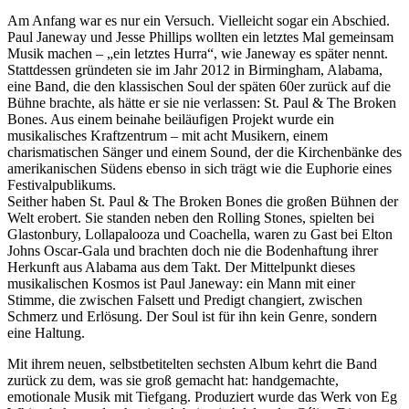
Am Anfang war es nur ein Versuch. Vielleicht sogar ein Abschied.
Paul Janeway und Jesse Phillips wollten ein letztes Mal gemeinsam
Musik machen – „ein letztes Hurra“, wie Janeway es später nennt.
Stattdessen gründeten sie im Jahr 2012 in Birmingham, Alabama,
eine Band, die den klassischen Soul der späten 60er zurück auf die
Bühne brachte, als hätte er sie nie verlassen: St. Paul & The Broken
Bones. Aus einem beinahe beiläufigen Projekt wurde ein
musikalisches Kraftzentrum – mit acht Musikern, einem
charismatischen Sänger und einem Sound, der die Kirchenbänke des
amerikanischen Südens ebenso in sich trägt wie die Euphorie eines
Festivalpublikums.
Seither haben St. Paul & The Broken Bones die großen Bühnen der
Welt erobert. Sie standen neben den Rolling Stones, spielten bei
Glastonbury, Lollapalooza und Coachella, waren zu Gast bei Elton
Johns Oscar-Gala und brachten doch nie die Bodenhaftung ihrer
Herkunft aus Alabama aus dem Takt. Der Mittelpunkt dieses
musikalischen Kosmos ist Paul Janeway: ein Mann mit einer
Stimme, die zwischen Falsett und Predigt changiert, zwischen
Schmerz und Erlösung. Der Soul ist für ihn kein Genre, sondern
eine Haltung.
Mit ihrem neuen, selbstbetitelten sechsten Album kehrt die Band
zurück zu dem, was sie groß gemacht hat: handgemachte,
emotionale Musik mit Tiefgang. Produziert wurde das Werk von Eg