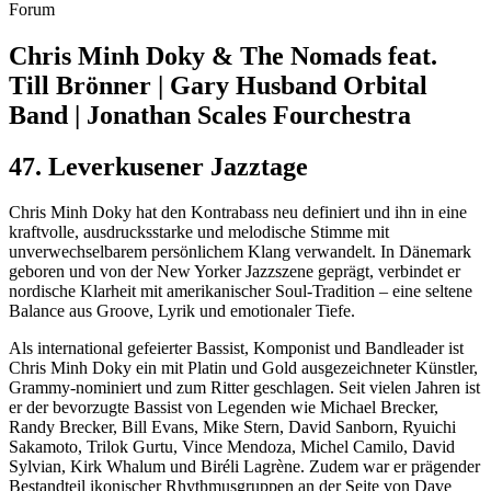
Forum
Chris Minh Doky & The Nomads feat.
Till Brönner | Gary Husband Orbital
Band | Jonathan Scales Fourchestra
47. Leverkusener Jazztage
Chris Minh Doky hat den Kontrabass neu definiert und ihn in eine
kraftvolle, ausdrucksstarke und melodische Stimme mit
unverwechselbarem persönlichem Klang verwandelt. In Dänemark
geboren und von der New Yorker Jazzszene geprägt, verbindet er
nordische Klarheit mit amerikanischer Soul-Tradition – eine seltene
Balance aus Groove, Lyrik und emotionaler Tiefe.
Als international gefeierter Bassist, Komponist und Bandleader ist
Chris Minh Doky ein mit Platin und Gold ausgezeichneter Künstler,
Grammy-nominiert und zum Ritter geschlagen. Seit vielen Jahren ist
er der bevorzugte Bassist von Legenden wie Michael Brecker,
Randy Brecker, Bill Evans, Mike Stern, David Sanborn, Ryuichi
Sakamoto, Trilok Gurtu, Vince Mendoza, Michel Camilo, David
Sylvian, Kirk Whalum und Biréli Lagrène. Zudem war er prägender
Bestandteil ikonischer Rhythmusgruppen an der Seite von Dave