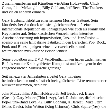
Zusammenarbeiten mit Künstlern wie Allan Holdsworth, Chick
Corea, John McLaughlin, Billy Cobham, Jeff Beck, The Trackers
und vielen anderen erinnern.
Gary Husband gehört zu einer seltenen Musiker-Gattung: Sein
künstlerischer Ausdruck teilt sich gleichermaßen auf seine
internationale Reputation als Schlagzeuger wie auch als Pianist und
Keyboarder auf. Seine klassischen Wurzeln, seine intensive
Auseinandersetzung mit Improvisation, Jazz und Jazz-Fusion –
ebenso wie seine langjährige Tätigkeit in den Bereichen Pop, Rock,
Funk und Blues – prägen seine unverwechselbare und
weitreichende musikalische Persönlichkeit.
Seine Soloalben und DVD-Veröffentlichungen haben zudem seinen
Ruf als von der Kritik gefeierter Komponist und Arrangeur in der
zeitgenössischen Musikszene gefestigt.
Seit nahezu vier Jahrzehnten arbeitet Gary mit einer
beeindruckenden und stilistisch breit gefächerten Liste renommierter
Musiker zusammen, darunter:
John McLaughlin, Allan Holdsworth, Jeff Beck, Jack Bruce
(Cream), Gary Moore (Thin Lizzy), Jack DeJohnette, die britische
Pop-/Funk-Band Level 42, Billy Cobham, Al Jarreau, Mike Stern
(Miles Davis), John Wetton (King Crimson), Chris Squire (Yes), die