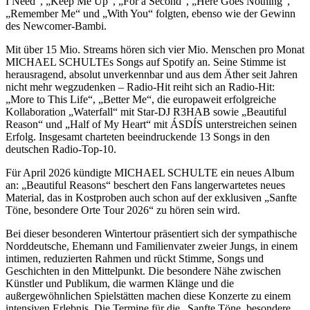
I Need“, „Keep Me Up“, „For a Second“, „Here Goes Nothing“,
„Remember Me“ und „With You“ folgten, ebenso wie der Gewinn
des Newcomer-Bambi.
Mit über 15 Mio. Streams hören sich vier Mio. Menschen pro Monat
MICHAEL SCHULTEs Songs auf Spotify an. Seine Stimme ist
herausragend, absolut unverkennbar und aus dem Äther seit Jahren
nicht mehr wegzudenken – Radio-Hit reiht sich an Radio-Hit:
„More to This Life“, „Better Me“, die europaweit erfolgreiche
Kollaboration „Waterfall“ mit Star-DJ R3HAB sowie „Beautiful
Reason“ und „Half of My Heart“ mit ÁSDÍS unterstreichen seinen
Erfolg. Insgesamt charteten beeindruckende 13 Songs in den
deutschen Radio-Top-10.
Für April 2026 kündigte MICHAEL SCHULTE ein neues Album
an: „Beautiful Reasons“ beschert den Fans langerwartetes neues
Material, das in Kostproben auch schon auf der exklusiven „Sanfte
Töne, besondere Orte Tour 2026“ zu hören sein wird.
Bei dieser besonderen Wintertour präsentiert sich der sympathische
Norddeutsche, Ehemann und Familienvater zweier Jungs, in einem
intimen, reduzierten Rahmen und rückt Stimme, Songs und
Geschichten in den Mittelpunkt. Die besondere Nähe zwischen
Künstler und Publikum, die warmen Klänge und die
außergewöhnlichen Spielstätten machen diese Konzerte zu einem
intensiven Erlebnis. Die Termine für die „Sanfte Töne, besondere