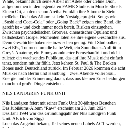
White, bekannt durch seine Arbeit mit Adele oder Céline Dion,
aufgenommen in den legendären FAME Studios in Muscle Shoals.
Einem Ort, an dem schon Aretha Franklin ihre Stimme in Stein
meißelte. Doch das Album ist kein Nostalgieprojekt. Songs wie
„Sushi and Coca-Cola“ oder „Going Back“ zeigen eine Band, die
gereift ist – und doch immer noch bereit, Risiken einzugehen.
Zwischen psychedelischen Grooves, cineastischer Opulenz und
balladeskem Gospel-Momenten loten sie ihre eigene Geschichte aus.
Denn Geschichte haben sie inzwischen genug. Fünf Studioalben,
zwei EPs, Tourneen um die halbe Welt, ein Soundtrack-Auftritt in
Grey’s Anatomy, ein Emmy-nominierter Fernsehauftritt und nicht
zuletzt: ein wachsendes Publikum, das auf ihre Musik nicht einfach
tanzt, sondern mit ihr fühlt. Jetzt kehren St. Paul & The Broken
Bones nach Deutschland zurück. Im Februar 2026 kommen die acht
Musiker nach Berlin und Hamburg – zwei Abende voller Soul,
Energie und der Erinnerung daran, dass aus kleinen Entscheidungen
manchmal große Dinge entstehen.
NILS LANDGREN FUNK UNIT
Nils Landgren feiert mit seiner Funk Unit 30-jähriges Bestehen
Das Jubiläums-Album “Raw” erscheint am 28. Juni 2024
Das Jahr 1994 war das Gründungsjahr der Nils Landgren Funk
Unit. Als ich von Siggi
Loch das Angebot bekam, Teil seines neuen Labels ACT werden,