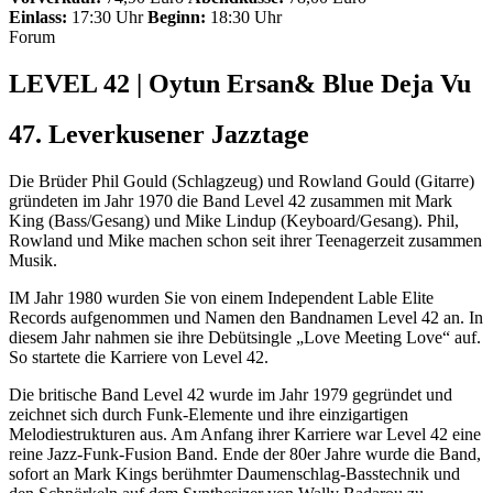
Einlass:
17:30 Uhr
Beginn:
18:30 Uhr
Forum
LEVEL 42 | Oytun Ersan& Blue Deja Vu
47. Leverkusener Jazztage
Die Brüder Phil Gould (Schlagzeug) und Rowland Gould (Gitarre)
gründeten im Jahr 1970 die Band Level 42 zusammen mit Mark
King (Bass/Gesang) und Mike Lindup (Keyboard/Gesang). Phil,
Rowland und Mike machen schon seit ihrer Teenagerzeit zusammen
Musik.
IM Jahr 1980 wurden Sie von einem Independent Lable Elite
Records aufgenommen und Namen den Bandnamen Level 42 an. In
diesem Jahr nahmen sie ihre Debütsingle „Love Meeting Love“ auf.
So startete die Karriere von Level 42.
Die britische Band Level 42 wurde im Jahr 1979 gegründet und
zeichnet sich durch Funk-Elemente und ihre einzigartigen
Melodiestrukturen aus. Am Anfang ihrer Karriere war Level 42 eine
reine Jazz-Funk-Fusion Band. Ende der 80er Jahre wurde die Band,
sofort an Mark Kings berühmter Daumenschlag-Basstechnik und