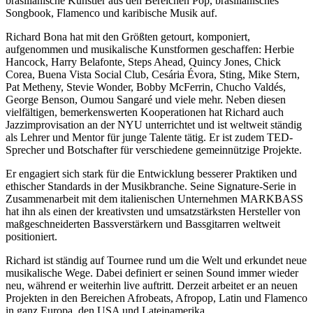
brasilianische Künstler aus den Bereichen Pop, brasilianisches
Songbook, Flamenco und karibische Musik auf.
Richard Bona hat mit den Größten getourt, komponiert,
aufgenommen und musikalische Kunstformen geschaffen: Herbie
Hancock, Harry Belafonte, Steps Ahead, Quincy Jones, Chick
Corea, Buena Vista Social Club, Cesária Évora, Sting, Mike Stern,
Pat Metheny, Stevie Wonder, Bobby McFerrin, Chucho Valdés,
George Benson, Oumou Sangaré und viele mehr. Neben diesen
vielfältigen, bemerkenswerten Kooperationen hat Richard auch
Jazzimprovisation an der NYU unterrichtet und ist weltweit ständig
als Lehrer und Mentor für junge Talente tätig. Er ist zudem TED-
Sprecher und Botschafter für verschiedene gemeinnützige Projekte.
Er engagiert sich stark für die Entwicklung besserer Praktiken und
ethischer Standards in der Musikbranche. Seine Signature-Serie in
Zusammenarbeit mit dem italienischen Unternehmen MARKBASS
hat ihn als einen der kreativsten und umsatzstärksten Hersteller von
maßgeschneiderten Bassverstärkern und Bassgitarren weltweit
positioniert.
Richard ist ständig auf Tournee rund um die Welt und erkundet neue
musikalische Wege. Dabei definiert er seinen Sound immer wieder
neu, während er weiterhin live auftritt. Derzeit arbeitet er an neuen
Projekten in den Bereichen Afrobeats, Afropop, Latin und Flamenco
in ganz Europa, den USA und Lateinamerika.