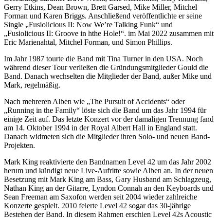
Gerry Etkins, Dean Brown, Brett Garsed, Mike Miller, Mitchel
Forman und Karen Briggs. Anschließend veröffentlichte er seine
Single „Fusiolicious II: Now We’re Talking Funk“ und
„Fusiolicious II: Groove in hthe Hole!“. im Mai 2022 zusammen mit
Eric Marienahtal, Mitchel Forman, und Simon Phillips.
Im Jahr 1987 tourte die Band mit Tina Turner in den USA. Noch
während dieser Tour verließen die Gründungsmitglieder Gould die
Band. Danach wechselten die Mitglieder der Band, außer Mike und
Mark, regelmäßig.
Nach mehreren Alben wie „The Pursuit of Accidents“ oder
„Running in the Family“ löste sich die Band um das Jahr 1994 für
einige Zeit auf. Das letzte Konzert vor der damaligen Trennung fand
am 14. Oktober 1994 in der Royal Albert Hall in England statt.
Danach widmeten sich die Mitglieder ihren Solo- und neuen Band-
Projekten.
Mark King reaktivierte den Bandnamen Level 42 um das Jahr 2002
herum und kündigt neue Live-Aufritte sowie Alben an. In der neuen
Besetzung mit Mark King am Bass, Gary Husband am Schlagzeug,
Nathan King an der Gitarre, Lyndon Connah an den Keyboards und
Sean Freeman am Saxofon werden seit 2004 wieder zahlreiche
Konzerte gespielt. 2010 feierte Level 42 sogar das 30-jährige
Bestehen der Band. In diesem Rahmen erschien Level 42s Acoustic