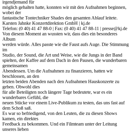
irgendjemand für
möglich gehalten hatte, konnten wir mit den Aufnahmen beginnen,
wobei der
fantastische Tontechniker Shades den gesamten Ablauf leitete.
Karsten Jahnke Konzertdirektion GmbH | kj.de
Telefon: (0 40) 41 47 88-0 | Fax: (0 40) 41 47 88-11 | presse@kj.de
Von diesem Moment an wussten wir, dass dies ein besonderes
Album
werden würde. Alles passte wie die Faust aufs Auge. Die Stimmung
im
Studio, der Sound, die Art und Weise, wie die Jungs in der Band
spielten, der Kaffee auf dem Dach in den Pausen, die wunderbaren
gemeinsamen
Abendessen. Um die Aufnahmen zu finanzieren, hatten wir
beschlossen, an den
letzten beiden Abenden nach den Aufnahmen Hauskonzerte zu
geben. Obwohl dies
für alle Beteiligten noch längere Tage bedeutete, war es ein
wunderbares Gefühl, die
neuen Stücke vor einem Live-Publikum zu testen, das uns fast auf
dem Schoß saß.
Es war so befriedigend, von den Leuten, die zu diesen Shows
kamen, ein direktes
Feedback zu bekommen. Und ein Filmteam unter der Leitung
unseres lieben