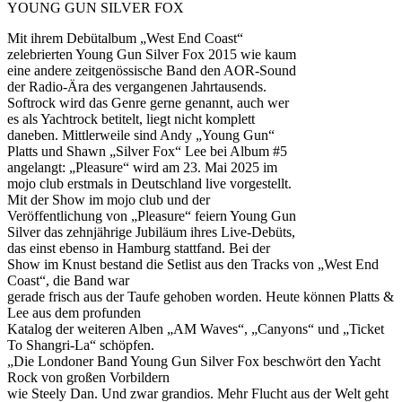
YOUNG GUN SILVER FOX
Mit ihrem Debütalbum „West End Coast“
zelebrierten Young Gun Silver Fox 2015 wie kaum
eine andere zeitgenössische Band den AOR-Sound
der Radio-Ära des vergangenen Jahrtausends.
Softrock wird das Genre gerne genannt, auch wer
es als Yachtrock betitelt, liegt nicht komplett
daneben. Mittlerweile sind Andy „Young Gun“
Platts und Shawn „Silver Fox“ Lee bei Album #5
angelangt: „Pleasure“ wird am 23. Mai 2025 im
mojo club erstmals in Deutschland live vorgestellt.
Mit der Show im mojo club und der
Veröffentlichung von „Pleasure“ feiern Young Gun
Silver das zehnjährige Jubiläum ihres Live-Debüts,
das einst ebenso in Hamburg stattfand. Bei der
Show im Knust bestand die Setlist aus den Tracks von „West End
Coast“, die Band war
gerade frisch aus der Taufe gehoben worden. Heute können Platts &
Lee aus dem profunden
Katalog der weiteren Alben „AM Waves“, „Canyons“ und „Ticket
To Shangri-La“ schöpfen.
„Die Londoner Band Young Gun Silver Fox beschwört den Yacht
Rock von großen Vorbildern
wie Steely Dan. Und zwar grandios. Mehr Flucht aus der Welt geht