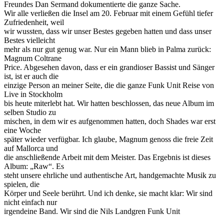
Freundes Dan Sermand dokumentierte die ganze Sache.
Wir alle verließen die Insel am 20. Februar mit einem Gefühl tiefer
Zufriedenheit, weil
wir wussten, dass wir unser Bestes gegeben hatten und dass unser
Bestes vielleicht
mehr als nur gut genug war. Nur ein Mann blieb in Palma zurück:
Magnum Coltrane
Price. Abgesehen davon, dass er ein grandioser Bassist und Sänger
ist, ist er auch die
einzige Person an meiner Seite, die die ganze Funk Unit Reise von
Live in Stockholm
bis heute miterlebt hat. Wir hatten beschlossen, das neue Album im
selben Studio zu
mischen, in dem wir es aufgenommen hatten, doch Shades war erst
eine Woche
später wieder verfügbar. Ich glaube, Magnum genoss die freie Zeit
auf Mallorca und
die anschließende Arbeit mit dem Meister. Das Ergebnis ist dieses
Album: „Raw“. Es
steht unsere ehrliche und authentische Art, handgemachte Musik zu
spielen, die
Körper und Seele berührt. Und ich denke, sie macht klar: Wir sind
nicht einfach nur
irgendeine Band. Wir sind die Nils Landgren Funk Unit