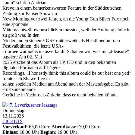
kaum“ schrieb Andrian
Kreye in einem bemerkenswerten Feature in der Süddeutschen
Zeitung zur Pariser Show im
New Morning vor zwei Jahren, an die Young Gun Silver Fox noch
eine spontane
Mitternachts-Show anschließen mussten, weil der Andrang einfach
zu groß war. In den
Niederlanden stehen YGSF mittlerweile als Headliner auf den
Festivalbühnen, die letzte USA-
Tournee war nahezu ausverkauft. Schauen wir, was mit „Pleasure“
passiert: Am 02. Mai
2025 erscheint das Album als LP, CD und in den bekannten
digitalen Formaten auf Légère
Recordings. „I honestly think this album could be our best one yet!“
freute sich Shawn Lee in
seinen sozialen Medien am Abend nach der Masterabgabe. Es gibt
ernstzunehmende
Gerüchte in Yachtrock-Zirkeln, dass er recht behalten könnte.
Donnerstag
12.11.2026
TICKETS
Vorverkauf:
65,00 Euro
Abendkasse:
70,00 Euro
Einlass:
18:00 Uhr
Beginn:
19:00 Uhr