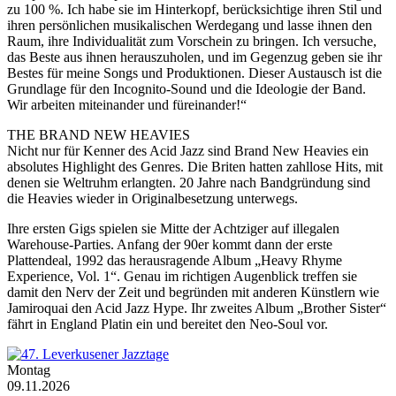
zu 100 %. Ich habe sie im Hinterkopf, berücksichtige ihren Stil und
ihren persönlichen musikalischen Werdegang und lasse ihnen den
Raum, ihre Individualität zum Vorschein zu bringen. Ich versuche,
das Beste aus ihnen herauszuholen, und im Gegenzug geben sie ihr
Bestes für meine Songs und Produktionen. Dieser Austausch ist die
Grundlage für den Incognito-Sound und die Ideologie der Band.
Wir arbeiten miteinander und füreinander!“
THE BRAND NEW HEAVIES
Nicht nur für Kenner des Acid Jazz sind Brand New Heavies ein
absolutes Highlight des Genres. Die Briten hatten zahllose Hits, mit
denen sie Weltruhm erlangten. 20 Jahre nach Bandgründung sind
die Heavies wieder in Originalbesetzung unterwegs.
Ihre ersten Gigs spielen sie Mitte der Achtziger auf illegalen
Warehouse-Parties. Anfang der 90er kommt dann der erste
Plattendeal, 1992 das herausragende Album „Heavy Rhyme
Experience, Vol. 1“. Genau im richtigen Augenblick treffen sie
damit den Nerv der Zeit und begründen mit anderen Künstlern wie
Jamiroquai den Acid Jazz Hype. Ihr zweites Album „Brother Sister“
fährt in England Platin ein und bereitet den Neo-Soul vor.
Montag
09.11.2026