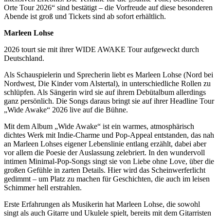
Orte Tour 2026“ sind bestätigt – die Vorfreude auf diese besonderen
Abende ist groß und Tickets sind ab sofort erhältlich.
Marleen Lohse
2026 tourt sie mit ihrer WIDE AWAKE Tour aufgeweckt durch
Deutschland.
Als Schauspielerin und Sprecherin liebt es Marleen Lohse (Nord bei
Nordwest, Die Kinder vom Alstertal), in unterschiedliche Rollen zu
schlüpfen. Als Sängerin wird sie auf ihrem Debütalbum allerdings
ganz persönlich. Die Songs daraus bringt sie auf ihrer Headline Tour
„Wide Awake“ 2026 live auf die Bühne.
Mit dem Album „Wide Awake“ ist ein warmes, atmosphärisch
dichtes Werk mit Indie-Charme und Pop-Appeal entstanden, das nah
an Marleen Lohses eigener Lebenslinie entlang erzählt, dabei aber
vor allem die Poesie der Auslassung zelebriert. In den wundervoll
intimen Minimal-Pop-Songs singt sie von Liebe ohne Love, über die
großen Gefühle in zarten Details. Hier wird das Scheinwerferlicht
gedimmt – um Platz zu machen für Geschichten, die auch im leisen
Schimmer hell erstrahlen.
Erste Erfahrungen als Musikerin hat Marleen Lohse, die sowohl
singt als auch Gitarre und Ukulele spielt, bereits mit dem Gitarristen