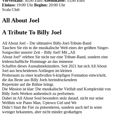
Vorverkauf:
30,00 Euro
Abendkasse:
35,00 Euro
Einlass:
19:00 Uhr
Beginn:
20:00 Uhr
Scala Club
All About Joel
A Tribute To Billy Joel
All About Joel – Die ultimative Billy-Joel-Tribute-Band
Tauchen Sie ein in die musikalische Welt eines der größten Singer-
Songwriter unserer Zeit – Billy Joel! Mit „All
About Joel“ erleben Sie nicht nur eine Tribute-Band, sondern eine
leidenschaftliche Hommage an das immense
Schaffen dieses Ausnahmekünstlers. Seit 2021 hat sich All About
Joel aus bescheidenen Anfängen im kleinen
Proberaum zu einer kraftvollen 6-köpfigen Formation entwickelt,
die das Beste aus Billy Joels beeindruckendem
Repertoire auf die Bühne bringt.
Die Mission ist klar: Die musikalische Vielfalt und Komplexität von
Billy Joels Werken authentisch zu performen.
Dabei ist All About Soul besonders stolz darauf, nicht nur seine
Welthits wie Piano Man, Uptown Girl und We
Didn’t Start the Fire zu präsentieren, sondern auch tief in seine
weniger bekannten, aber nicht minder großartigen