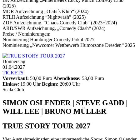
BR Aufzeichnung „Mittermeiers Lucky Punch Comedy Club“
(2025)
MDR Aufzeichnung „Olafs´s Klub“ (2024)
RTLII Aufzeichnung “Nightwash” (2025)
ZDF Aufzeichnung, “Chaos Comedy Club“ (2023+2024)
ARD/SWR Aufzeichnung, „Comedy Clash“ (2024)
Preise / Nominierungen:
Nominierung Hamburger Comedy Pokal 2025
Nominierung „Newcomer Wettbewerb Humorzone Dresden“ 2025
Donnerstag
01.04.2027
TICKETS
Vorverkauf:
50,00 Euro
Abendkasse:
53,00 Euro
Einlass:
19:00 Uhr
Beginn:
20:00 Uhr
Scala Club
SIMON OSLENDER | STEVE GADD |
WILL LEE | BRUNO MÜLLER
TRUE STORY TOUR 2027
Vier Ausnahmekünstler, eine unvergessliche Show: Simon Oslender,