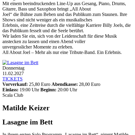
Mit einem beeindruckenden Line-Up aus Gesang, Piano, Drums,
Gitarre, Bass und Saxophon bringt „All About
Joel“ die Bühne zum Beben und das Publikum zum Staunen. Ihre
Shows sind nicht weniger als ein musikalisches
Erlebnis, eine Zeitreise durch die vielfältige Karriere Billy Joels, die
das Publikum fesselt und die Seele berührt.
Wir laden Sie ein, sich von der Leidenschaft für diese Musik
anstecken zu lassen und einen Abend voller
unvergesslicher Momente zu erleben.
All About Joel – Mehr als nur eine Tribute-Band. Ein Erlebnis.
Donnerstag
11.02.2027
TICKETS
Vorverkauf:
25,80 Euro
Abendkasse:
28,00 Euro
Einlass:
19:00 Uhr
Beginn:
20:00 Uhr
Scala Club
Matilde Keizer
Lasagne im Bett
In ihrem ersten Solo Programm „Lasagne im Bett“, nimmt Matilde