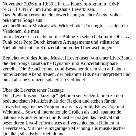
November 2026 um 19:30 Uhr das Konzertprogramm „ONE
NIGHT ONLY“ im Erholungshaus Leverkusen.
Das Publikum erwartet ein abwechslungsreicher Abend voller
bekannter Songs aus
weltberühmten Musicals wie Wicked oder Dreamgirls – jedoch in
Versionen, die man
normalerweise so nicht auf der Bühne zu sehen bekommt. Ob Jazz,
Funk oder Pop: Durch kreative Arrangements und stilistische
Vielfalt entsteht ein Konzertabend voller Überraschungen.
Begleitet wird das Junge Musical Leverkusen von einer Live-Band,
die den Songs zusätzliche Dynamik und Konzertatmosphäre
verleiht. Die Besucherinnen und Besucher dürfen sich auf einen
mitreißenden Abend freuen, der bekannte Hits neu interpretiert und
musikalische Grenzen spielerisch verbindet.
Über die Leverkusener Jazztage
Die „Leverkusener Jazztage“ gehören seit vielen Jahren zu den
bedeutendsten Musikfestivals der Region und stehen für ein
abwechslungsreiches Programm aus Jazz, Soul, Blues, Pop und
Weltmusik. Sowohl internationale Größen als auch spannende
nationale Künstlerinnen und Künstler prägen das Festival mit
besonderen Live-Performances auf verschiedenen Bühnen in
Leverkusen. Mit ihrer einzigartigen Mischung aus musikalischer
Qualität, stilistischer Vielfalt und