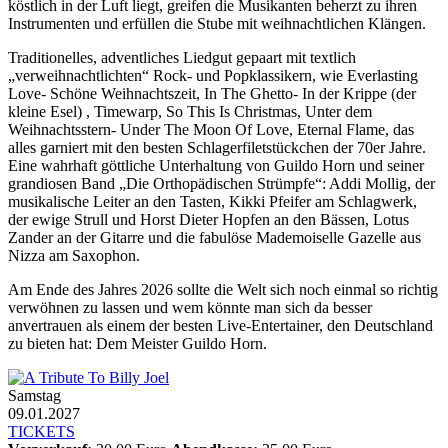
köstlich in der Luft liegt, greifen die Musikanten beherzt zu ihren
Instrumenten und erfüllen die Stube mit weihnachtlichen Klängen.
Traditionelles, adventliches Liedgut gepaart mit textlich
„verweihnachtlichten“ Rock- und Popklassikern, wie Everlasting
Love- Schöne Weihnachtszeit, In The Ghetto- In der Krippe (der
kleine Esel) , Timewarp, So This Is Christmas, Unter dem
Weihnachtsstern- Under The Moon Of Love, Eternal Flame, das
alles garniert mit den besten Schlagerfiletstückchen der 70er Jahre.
Eine wahrhaft göttliche Unterhaltung von Guildo Horn und seiner
grandiosen Band „Die Orthopädischen Strümpfe“: Addi Mollig, der
musikalische Leiter an den Tasten, Kikki Pfeifer am Schlagwerk,
der ewige Strull und Horst Dieter Hopfen an den Bässen, Lotus
Zander an der Gitarre und die fabulöse Mademoiselle Gazelle aus
Nizza am Saxophon.
Am Ende des Jahres 2026 sollte die Welt sich noch einmal so richtig
verwöhnen zu lassen und wem könnte man sich da besser
anvertrauen als einem der besten Live-Entertainer, den Deutschland
zu bieten hat: Dem Meister Guildo Horn.
Samstag
09.01.2027
TICKETS