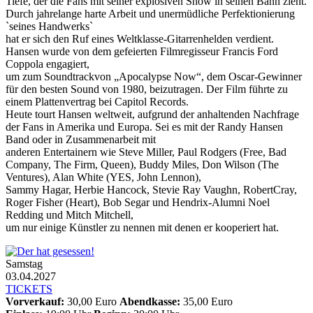
Tiefe, der die Fans mit seiner explosiven Show in seinen Bann zieht.
Durch jahrelange harte Arbeit und unermüdliche Perfektionierung
`seines Handwerks`
hat er sich den Ruf eines Weltklasse-Gitarrenhelden verdient.
Hansen wurde von dem gefeierten Filmregisseur Francis Ford
Coppola engagiert,
um zum Soundtrackvon „Apocalypse Now“, dem Oscar-Gewinner
für den besten Sound von 1980, beizutragen. Der Film führte zu
einem Plattenvertrag bei Capitol Records.
Heute tourt Hansen weltweit, aufgrund der anhaltenden Nachfrage
der Fans in Amerika und Europa. Sei es mit der Randy Hansen
Band oder in Zusammenarbeit mit
anderen Entertainern wie Steve Miller, Paul Rodgers (Free, Bad
Company, The Firm, Queen), Buddy Miles, Don Wilson (The
Ventures), Alan White (YES, John Lennon),
Sammy Hagar, Herbie Hancock, Stevie Ray Vaughn, RobertCray,
Roger Fisher (Heart), Bob Segar und Hendrix-Alumni Noel
Redding und Mitch Mitchell,
um nur einige Künstler zu nennen mit denen er kooperiert hat.
Samstag
03.04.2027
TICKETS
Vorverkauf:
30,00 Euro
Abendkasse:
35,00 Euro