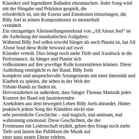
Klassiker und legendären Balladen einzutauchen. Jeder Song wird
mit der Hingabe und Präzision gespielt, die
erforderlich ist, um die Essenz und Emotionen einzufangen, die
Billy Joel in seinen Kompositionen so meisterhaft
vermittelt.
Ein einzigartiges Alleinstellungsmerkmal von „All About Joel“ ist
die Aufteilung der musikalischen Aufgaben:
Während Billy Joel selbst sowohl Sänger als auch Pianist ist, hat All
About Soul diese Rolle bewusst auf zwei
Künstler verteilt. Dies bringt noch mehr Tiefe und Ausdruck in die
Performance, da Sänger und Pianist sich
vollkommen auf ihre jeweilige Rolle konzentrieren können. Diese
Aufteilung ermöglicht es der Band, Billy Joels
komplexe und anspruchsvolle Arrangements mit einer Intensität und
Klarheit zu spielen, die selten in der Welt der
Tribute-Bands zu finden ist.
Hervorzuheben ist außerdem, dass Sänger Thomas Matiszik jedes
Konzert der Band mit faszinierenden
Anekdoten aus dem bewegten Leben Billy Joels abrundet. Hinter
praktisch jedem Song des Künstlers steckt eine
sehr persönliche Geschichte – mal tragisch, mal amüsant, mal
wahnsinnig emotional. Diese Geschichten, die der
Frontmann mit Leidenschaft erzählt, geben den Songs noch mehr
Tiefe und lassen das Publikum die Musik auf
einer ganz neuen Ebene erleben.