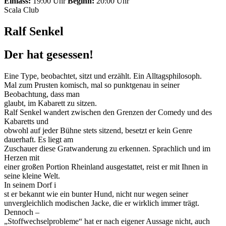
Einlass:
19:00 Uhr
Beginn:
20:00 Uhr
Scala Club
Ralf Senkel
Der hat gesessen!
Eine Type, beobachtet, sitzt und erzählt. Ein Alltagsphilosoph.
Mal zum Prusten komisch, mal so punktgenau in seiner
Beobachtung, dass man
glaubt, im Kabarett zu sitzen.
Ralf Senkel wandert zwischen den Grenzen der Comedy und des
Kabaretts und
obwohl auf jeder Bühne stets sitzend, besetzt er kein Genre
dauerhaft. Es liegt am
Zuschauer diese Gratwanderung zu erkennen. Sprachlich und im
Herzen mit
einer großen Portion Rheinland ausgestattet, reist er mit Ihnen in
seine kleine Welt.
In seinem Dorf i
st er bekannt wie ein bunter Hund, nicht nur wegen seiner
unvergleichlich modischen Jacke, die er wirklich immer trägt.
Dennoch –
„Stoffwechselprobleme“ hat er nach eigener Aussage nicht, auch