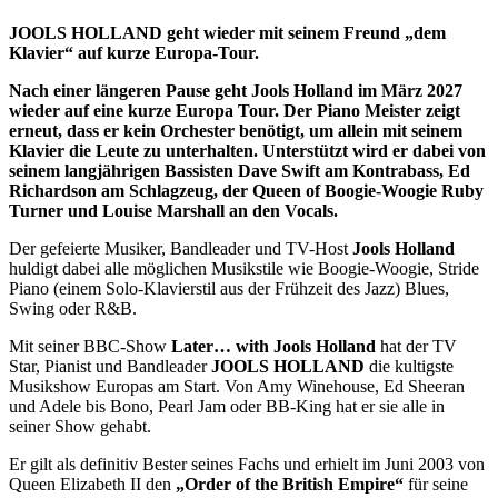
JOOLS HOLLAND geht wieder mit seinem Freund „dem
Klavier“ auf kurze Europa-Tour.
Nach einer längeren Pause geht Jools Holland im März 2027
wieder auf eine kurze Europa Tour. Der Piano Meister zeigt
erneut, dass er kein Orchester benötigt, um allein mit seinem
Klavier die Leute zu unterhalten. Unterstützt wird er dabei von
seinem langjährigen Bassisten Dave Swift am Kontrabass, Ed
Richardson am Schlagzeug, der Queen of Boogie-Woogie Ruby
Turner und Louise Marshall an den Vocals.
Der gefeierte Musiker, Bandleader und TV-Host
Jools Holland
huldigt dabei alle möglichen Musikstile wie Boogie-Woogie, Stride
Piano (einem Solo-Klavierstil aus der Frühzeit des Jazz) Blues,
Swing oder R&B.
Mit seiner BBC-Show
Later… with Jools Holland
hat der TV
Star, Pianist und Bandleader
JOOLS HOLLAND
die kultigste
Musikshow Europas am Start. Von Amy Winehouse, Ed Sheeran
und Adele bis Bono, Pearl Jam oder BB-King hat er sie alle in
seiner Show gehabt.
Er gilt als definitiv Bester seines Fachs und erhielt im Juni 2003 von
Queen Elizabeth II den
„Order of the British Empire“
für seine