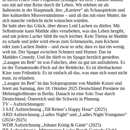
uns mit auf eine Reise durch ihr Leben. Wir erleben sie als
Italienerin in der Hauptstadt, ihre „Karriere“ als Schauspielerin und
ihre kulturellen Missverständnisse – und all das mit einer Mutter, die
sich manche vielleicht nicht wünschen würden.
Ihr habt aber das Glück, über dieses Leid Lachen zu dürfen. Mit
Selbstironie kann Matilde alles verarbeiten, was das Leben hergibt,
und mit jedem Lacher fühlt ihr euch leichter. Kein Thema ist Matilde
zu schade und jeder wird etwas zum Schmunzeln, zum Kichern
oder zum Lachen finden – und zwar so sehr, dass es fast ein wenig
weh tut. Der Spagat zwischen Schmerz und Humor. Das ist
Matildes Comedy. Und ihr dürft es im Spagat herzlich genießen.
„Lasagne im Bett“ ist was Falsches, aber zu gut um aufzuhören. Es
ist der Tomatensoße-Fleck auf der Bettdecke. Es ist überbackener
Käse zum Frühstück: Es ist einfach all das, was man sich sonst nicht
traut, zu erlauben.
„Lasagne im Bett” ist das Soloprogramm von Matilde Keizer und
feiert am Samstag, den 18. Oktober 2025 Deutschland Premiere im
Mehringhoftheater in Berlin. Danach ist eine Solo Tour durch
Deutschland, Österreich und die Schweiz in Planung.
TV – Aufzeichnungen:
3 SAT Aufzeichnung „Till Reiner´s Happy Hour“ (2025)
ARD Aufzeichnung „Ladies Night“ und „Ladies Night Youngstars“
(2024+2025)
WDR Aufzeichnung „Johann König & Gäste“ (2025)