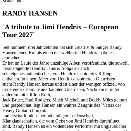
Scala Club
RANDY HANSEN
`A tribute to Jimi Hendrix – European
Tour 2027`
Seit nunmehr drei Jahrzehnten hat sich Gitarrist & Sänger Randy
Hansen einen Ruf als einen der weltbesten Hendrix-Tributes
erarbeitet.
Er hat im Laufe der Jahre unzählige Alben veröffentlicht, die sowohl
herausragende Hendrix-Jams & Songs als auch
sein eigenes authentisches, von Hendrix inspiriertes Riffing
enthalten. In einem Meer von Hendrix-inspirierten Gitarristen
sticht Randy Hansen heraus und ist einer der wenigen offiziell von
der Hendrix-Familie anerkannten Gitarristen. Nachdem er unter
anderem mit Uli Jon Roth,
Jack Bruce, Paul Rodgers, Mitch Mitchell und Buddy Miles getourt
und gespielt hat, legt Hansen ein wahres Zeugnis des `Vaters der
Heavy Guitar` (Jimi) ab
und erschafft mit seiner unbändigen Leidenschaft,
Klanglandschaften, die vom Geist von Jimi Hendrix durchflutet
sind. Randy Hansen ist ein vollendeter Performer mit unglaublicher