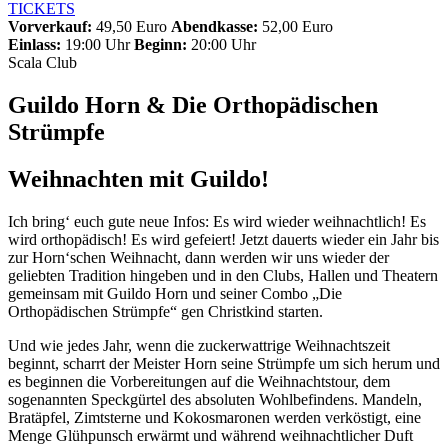
TICKETS
Vorverkauf:
49,50 Euro
Abendkasse:
52,00 Euro
Einlass:
19:00 Uhr
Beginn:
20:00 Uhr
Scala Club
Guildo Horn & Die Orthopädischen
Strümpfe
Weihnachten mit Guildo!
Ich bring‘ euch gute neue Infos: Es wird wieder weihnachtlich! Es
wird orthopädisch! Es wird gefeiert! Jetzt dauerts wieder ein Jahr bis
zur Horn‘schen Weihnacht, dann werden wir uns wieder der
geliebten Tradition hingeben und in den Clubs, Hallen und Theatern
gemeinsam mit Guildo Horn und seiner Combo „Die
Orthopädischen Strümpfe“ gen Christkind starten.
Und wie jedes Jahr, wenn die zuckerwattrige Weihnachtszeit
beginnt, scharrt der Meister Horn seine Strümpfe um sich herum und
es beginnen die Vorbereitungen auf die Weihnachtstour, dem
sogenannten Speckgürtel des absoluten Wohlbefindens. Mandeln,
Bratäpfel, Zimtsterne und Kokosmaronen werden verköstigt, eine
Menge Glühpunsch erwärmt und während weihnachtlicher Duft