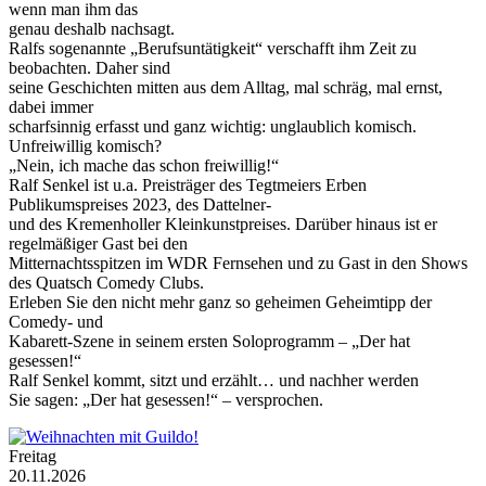
wenn man ihm das
genau deshalb nachsagt.
Ralfs sogenannte „Berufsuntätigkeit“ verschafft ihm Zeit zu
beobachten. Daher sind
seine Geschichten mitten aus dem Alltag, mal schräg, mal ernst,
dabei immer
scharfsinnig erfasst und ganz wichtig: unglaublich komisch.
Unfreiwillig komisch?
„Nein, ich mache das schon freiwillig!“
Ralf Senkel ist u.a. Preisträger des Tegtmeiers Erben
Publikumspreises 2023, des Dattelner-
und des Kremenholler Kleinkunstpreises. Darüber hinaus ist er
regelmäßiger Gast bei den
Mitternachtsspitzen im WDR Fernsehen und zu Gast in den Shows
des Quatsch Comedy Clubs.
Erleben Sie den nicht mehr ganz so geheimen Geheimtipp der
Comedy- und
Kabarett-Szene in seinem ersten Soloprogramm – „Der hat
gesessen!“
Ralf Senkel kommt, sitzt und erzählt… und nachher werden
Sie sagen: „Der hat gesessen!“ – versprochen.
Freitag
20.11.2026