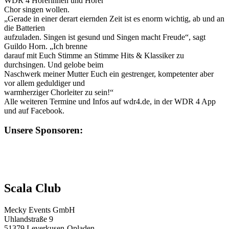
WDR 4 Hörerinnen und Hörer
Chor singen wollen.
„Gerade in einer derart eiernden Zeit ist es enorm wichtig, ab und an
die Batterien
aufzuladen. Singen ist gesund und Singen macht Freude“, sagt
Guildo Horn. „Ich brenne
darauf mit Euch Stimme an Stimme Hits & Klassiker zu
durchsingen. Und gelobe beim
Naschwerk meiner Mutter Euch ein gestrenger, kompetenter aber
vor allem geduldiger und
warmherziger Chorleiter zu sein!“
Alle weiteren Termine und Infos auf wdr4.de, in der WDR 4 App
und auf Facebook.
Unsere Sponsoren:
Scala Club
Mecky Events GmbH
Uhlandstraße 9
51379 Leverkusen-Opladen