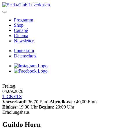
Skip
to
content
Programm
Shop
Canapé
Cinema
Newsletter
Impressum
Datenschutz
Freitag
04.09.2026
TICKETS
Vorverkauf:
36,70 Euro
Abendkasse:
40,00 Euro
Einlass:
19:00 Uhr
Beginn:
20:00 Uhr
Erholungshaus
Guildo Horn