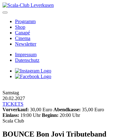
Skip
to
content
Programm
Shop
Canapé
Cinema
Newsletter
Impressum
Datenschutz
Samstag
20.02.2027
TICKETS
Vorverkauf:
30,00 Euro
Abendkasse:
35,00 Euro
Einlass:
19:00 Uhr
Beginn:
20:00 Uhr
Scala Club
BOUNCE Bon Jovi Tributeband