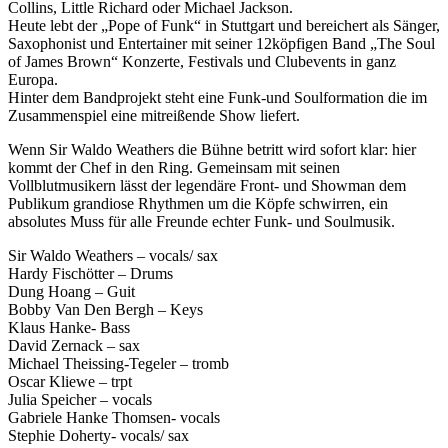
Collins, Little Richard oder Michael Jackson.
Heute lebt der „Pope of Funk“ in Stuttgart und bereichert als Sänger,
Saxophonist und Entertainer mit seiner 12köpfigen Band „The Soul
of James Brown“ Konzerte, Festivals und Clubevents in ganz
Europa.
Hinter dem Bandprojekt steht eine Funk-und Soulformation die im
Zusammenspiel eine mitreißende Show liefert.
Wenn Sir Waldo Weathers die Bühne betritt wird sofort klar: hier
kommt der Chef in den Ring. Gemeinsam mit seinen
Vollblutmusikern lässt der legendäre Front- und Showman dem
Publikum grandiose Rhythmen um die Köpfe schwirren, ein
absolutes Muss für alle Freunde echter Funk- und Soulmusik.
Sir Waldo Weathers – vocals/ sax
Hardy Fischötter – Drums
Dung Hoang – Guit
Bobby Van Den Bergh – Keys
Klaus Hanke- Bass
David Zernack – sax
Michael Theissing-Tegeler – tromb
Oscar Kliewe – trpt
Julia Speicher – vocals
Gabriele Hanke Thomsen- vocals
Stephie Doherty- vocals/ sax