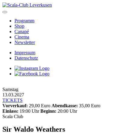
Skip
to
content
Programm
Shop
Canapé
Cinema
Newsletter
Impressum
Datenschutz
Samstag
13.03.2027
TICKETS
Vorverkauf:
29,00 Euro
Abendkasse:
35,00 Euro
Einlass:
19:00 Uhr
Beginn:
20:00 Uhr
Scala Club
Sir Waldo Weathers