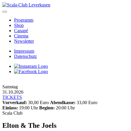
Skip
to
content
Programm
Shop
Canapé
Cinema
Newsletter
Impressum
Datenschutz
Samstag
31.10.2026
TICKETS
Vorverkauf:
30,00 Euro
Abendkasse:
33,00 Euro
Einlass:
19:00 Uhr
Beginn:
20:00 Uhr
Scala Club
Elton & The Joels