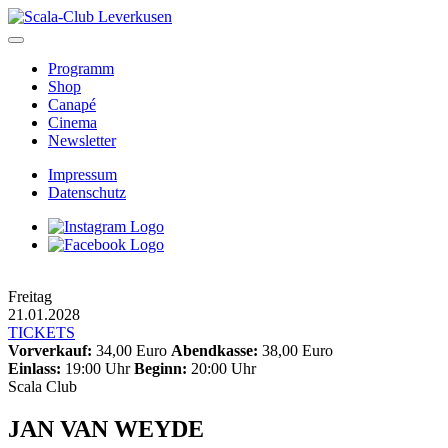
Skip
to
content
Programm
Shop
Canapé
Cinema
Newsletter
Impressum
Datenschutz
Freitag
21.01.2028
TICKETS
Vorverkauf:
34,00 Euro
Abendkasse:
38,00 Euro
Einlass:
19:00 Uhr
Beginn:
20:00 Uhr
Scala Club
JAN VAN WEYDE