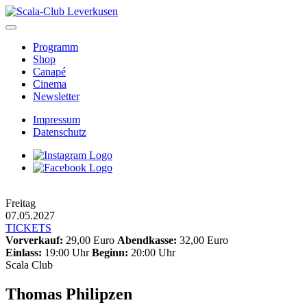
Skip
to
content
Programm
Shop
Canapé
Cinema
Newsletter
Impressum
Datenschutz
Freitag
07.05.2027
TICKETS
Vorverkauf:
29,00 Euro
Abendkasse:
32,00 Euro
Einlass:
19:00 Uhr
Beginn:
20:00 Uhr
Scala Club
Thomas Philipzen