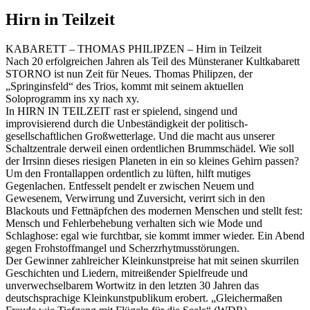
Hirn in Teilzeit
KABARETT – THOMAS PHILIPZEN – Hirn in Teilzeit
Nach 20 erfolgreichen Jahren als Teil des Münsteraner Kultkabarett
STORNO ist nun Zeit für Neues. Thomas Philipzen, der
„Springinsfeld“ des Trios, kommt mit seinem aktuellen
Soloprogramm ins xy nach xy.
In HIRN IN TEILZEIT rast er spielend, singend und
improvisierend durch die Unbeständigkeit der politisch-
gesellschaftlichen Großwetterlage. Und die macht aus unserer
Schaltzentrale derweil einen ordentlichen Brummschädel. Wie soll
der Irrsinn dieses riesigen Planeten in ein so kleines Gehirn passen?
Um den Frontallappen ordentlich zu lüften, hilft mutiges
Gegenlachen. Entfesselt pendelt er zwischen Neuem und
Gewesenem, Verwirrung und Zuversicht, verirrt sich in den
Blackouts und Fettnäpfchen des modernen Menschen und stellt fest:
Mensch und Fehlerbehebung verhalten sich wie Mode und
Schlaghose: egal wie furchtbar, sie kommt immer wieder. Ein Abend
gegen Frohstoffmangel und Scherzrhytmusstörungen.
Der Gewinner zahlreicher Kleinkunstpreise hat mit seinen skurrilen
Geschichten und Liedern, mitreißender Spielfreude und
unverwechselbarem Wortwitz in den letzten 30 Jahren das
deutschsprachige Kleinkunstpublikum erobert. „Gleichermaßen