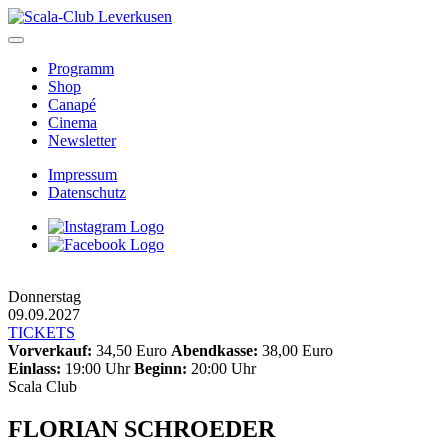
Skip
to
content
Programm
Shop
Canapé
Cinema
Newsletter
Impressum
Datenschutz
Donnerstag
09.09.2027
TICKETS
Vorverkauf:
34,50 Euro
Abendkasse:
38,00 Euro
Einlass:
19:00 Uhr
Beginn:
20:00 Uhr
Scala Club
FLORIAN SCHROEDER