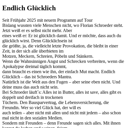
Endlich Glücklich
Seit Frühjahr 2025 mit neuem Programm auf Tour
Bislang wussten viele Menschen nicht, wo Florian Schroeder steht.
Jetzt weiß er es selbst nicht mehr. Aber
eines weiß er: Er ist glücklich damit. Und er möchte, dass auch du
glücklich wirst. Denn Glücklichsein ist
die größte, ja, die vielleicht letzte Provokation, die bleibt in einer
Zeit, in der sich alle überbieten im
Motzen, Meckern, Schreien, Pöbeln und Stänkern.
Wenn die Wahnsinnigen Angst und Schrecken verbreiten, wenn die
Apokalypse dreimal täglich kommt,
dann braucht es einen wie ihn, der einfach Mut macht. Endlich
Glücklich – das ist Schroeders Mantra.
Natürlich ist die Welt aus den Fugen – aber seine eben nicht. Und
deine muss das auch nicht sein.
Bei Schroeder läuft´s: Alles ist in Butter, alles ist save, alles gibt es
doppelt und dreifach in trockenen
Tüchern. Den Bausparvertrag, die Lebensversicherung, die
Freundin. Wer so viel Glück hat, der will es
auch teilen – aber nicht mit allen und nicht mit jedem – also schon
mal nicht in den sozialen Medien.
Sondern mit Freunden – denn Freunde sagen sich alles. Mit ihnen