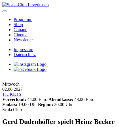
Skip
to
content
Programm
Shop
Canapé
Cinema
Newsletter
Impressum
Datenschutz
Mittwoch
02.06.2027
TICKETS
Vorverkauf:
44,00 Euro
Abendkasse:
48,00 Euro
Einlass:
19:00 Uhr
Beginn:
20:00 Uhr
Scala Club
Gerd Dudenhöffer spielt Heinz Becker