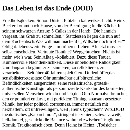
Das Leben ist das Ende (DOD)
Friedhofsglocken. Sonor. Düster. Plötzlich kaltweißes Licht. Heinz
Becker kommt nach Hause, von der Beerdigung in die Küche. In
seinem schwarzen Anzug; 5 Callas in der Hand: „Die hannich
vergesst, ins Grab zu schmeißen.“ Stattdessen liegen die nun auf
dem Küchentisch.Was will man machen!? „Willsche noch’n Bier?“
Obligat-liebenswerte Frage –im früheren Leben. Ab jetzt muss er
selbst entscheiden. Vertraute Routine? Weggebrochen. Nichts ist
mehr, wie’s war. Sein Alltag –kollabiert. Dazu diese Trauer.
Kummervolle Nachdenklichkeit. Diese unbeholfene Ratlosigkeit.
Und langsam beginnt er zu sinnieren, zu reflektieren, zu
verarbeiten…Seit über 40 Jahren spielt Gerd Dudenhöffer,das
sensibilisiert-gespitzte Ohr unmittelbar auf bürgerliche
Befindlichkeiten ausgerichtet, seine realsatirische, grotesk-
authentische Kunstfigur als personifizierte Karikatur des bornierten,
universellen Menschen wie du und ich,den Otto Normalverbraucher,
den er pointiert entlarvt, mit perfektem Timing, sparsam gesetzter
Mimik, bar jeder political correctness, immer natürlich mit
herzhaftem, oft unfreiwilligem, weil ‚Heinz-typischem‘ Witz.DOD–
theatralisches „Kabarett noir“, stringent inszeniert, schwarz-weiß,
hell-dunkel, geschickt die Balance wahrend zwischen Tragik und
Komik. Tragikomisch eben. Denn Heinz ist Heinz. ‚Todsicher‘.