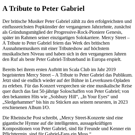
A Tribute to Peter Gabriel
Der britische Musiker Peter Gabriel zählt zu den erfolgreichsten und
einflussreichsten Popkünstler der vergangenen Jahrzehnte, zunächst
als Gründungsmitglied der Progressive-Rock-Pioniere Genesis,
später im Rahmen seiner einzigartigen Solokarriere. Mercy Street –
A Tribute to Peter Gabriel feiern das Werk des britischen
Ausnahmemusikers mit einer Tributeshow auf höchstem
musikalischen Niveau und haben sich in den vergangenen Jahren
den Ruf als beste Peter Gabriel-Tributeband in Europa erspielt.
Bereits bei ihrem ersten Auftritt im Scala Club im Jahr 2019
begeisterten Mercy Street – A Tribute to Peter Gabriel das Publikum.
Jetzt sind sie endlich wieder auf der Bühne in Leverkusen-Opladen
zu erleben. Für das Konzert versprechen sie eine musikalische Reise
quer durch das fast 50-jährige Soloschaffen von Peter Gabriel; von
den bekannten Hits wie „Solsbury Hill“, „In Your Eyes“ und
„Sledgehammer“ bis hin zu Stücken aus seinem neuesten, in 2023
erschienenen Album I/O.
Die Rheinische Post schreibt, „Mercy Street-Konzerte sind eine
gigantische Hymne auf die intelligenten, aussagekräftigen
Kompositionen von Peter Gabriel, sind für Freunde und Kenner ein
Pflichttermin, sind für Gabriel-Fans ein Muss.“