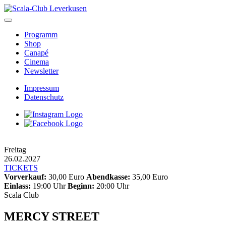
Skip
to
content
Programm
Shop
Canapé
Cinema
Newsletter
Impressum
Datenschutz
Freitag
26.02.2027
TICKETS
Vorverkauf:
30,00 Euro
Abendkasse:
35,00 Euro
Einlass:
19:00 Uhr
Beginn:
20:00 Uhr
Scala Club
MERCY STREET