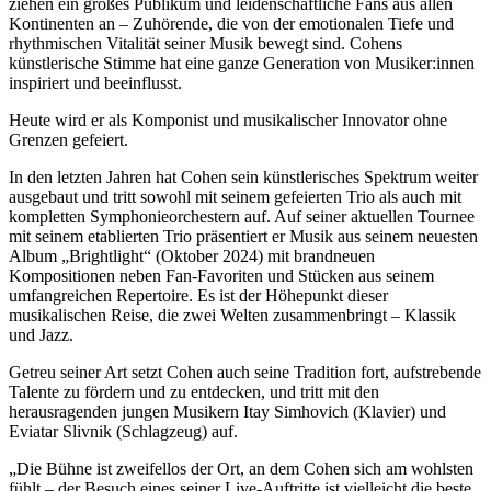
ziehen ein großes Publikum und leidenschaftliche Fans aus allen
Kontinenten an – Zuhörende, die von der emotionalen Tiefe und
rhythmischen Vitalität seiner Musik bewegt sind. Cohens
künstlerische Stimme hat eine ganze Generation von Musiker:innen
inspiriert und beeinflusst.
Heute wird er als Komponist und musikalischer Innovator ohne
Grenzen gefeiert.
In den letzten Jahren hat Cohen sein künstlerisches Spektrum weiter
ausgebaut und tritt sowohl mit seinem gefeierten Trio als auch mit
kompletten Symphonieorchestern auf. Auf seiner aktuellen Tournee
mit seinem etablierten Trio präsentiert er Musik aus seinem neuesten
Album „Brightlight“ (Oktober 2024) mit brandneuen
Kompositionen neben Fan-Favoriten und Stücken aus seinem
umfangreichen Repertoire. Es ist der Höhepunkt dieser
musikalischen Reise, die zwei Welten zusammenbringt – Klassik
und Jazz.
Getreu seiner Art setzt Cohen auch seine Tradition fort, aufstrebende
Talente zu fördern und zu entdecken, und tritt mit den
herausragenden jungen Musikern Itay Simhovich (Klavier) und
Eviatar Slivnik (Schlagzeug) auf.
„Die Bühne ist zweifellos der Ort, an dem Cohen sich am wohlsten
fühlt – der Besuch eines seiner Live-Auftritte ist vielleicht die beste